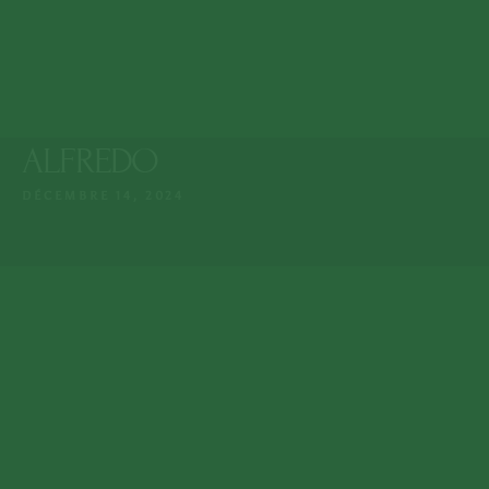
Lun. - Dim. : 9:15 -
Mosquée de Guéliz
23:00
MAG 7 Rue de Imam Ali,
Marrakech
+212 808 602 601
ALFREDO
DÉCEMBRE 14, 2024
MENU
ACCUEIL
NOTRE MENU
À PROPOS NOUS
RÉSERVER UNE TABLE
NOTRE EPICERIE
CONTACTEZ-