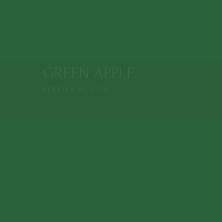
ACCUEIL
Lun. - Dim. : 9:15 - 23:00
+212 808 
NOTRE MENU
À PROPOS NOUS
RÉSERVER UNE TABLE
GREEN APPLE
RÉSERVER UNE 
FÉVRIER 15, 2026
NOTRE EPICERI