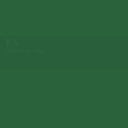
Lun. - Dim. : 9:15 -
Mosquée de Guéliz
23:00
MAG 7 Rue de Imam Ali,
Marrakech
+212 808 602 601
JUS
FÉVRIER 22, 2025
MENU
ACCUEIL
NOTRE MENU
À PROPOS NOUS
RÉSERVER UNE TABLE
NOTRE EPICERIE
CONTACTEZ-