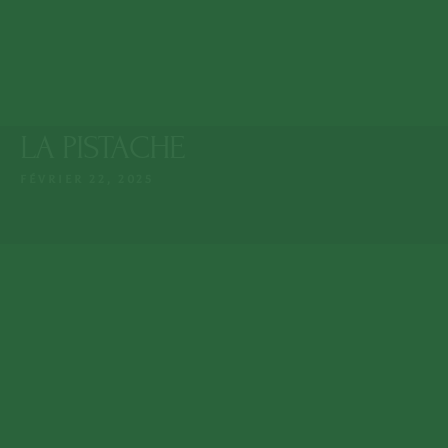
Lun. - Dim. : 9:15 -
Mosquée de Guéliz
23:00
MAG 7 Rue de Imam
Ali, Marrakech
+212 808 602 601
LA PISTACHE
MENU
FÉVRIER 22, 2025
ACCUEIL
NOTRE MENU
À PROPOS NOUS
RÉSERVER UNE TABLE
NOTRE EPICERIE