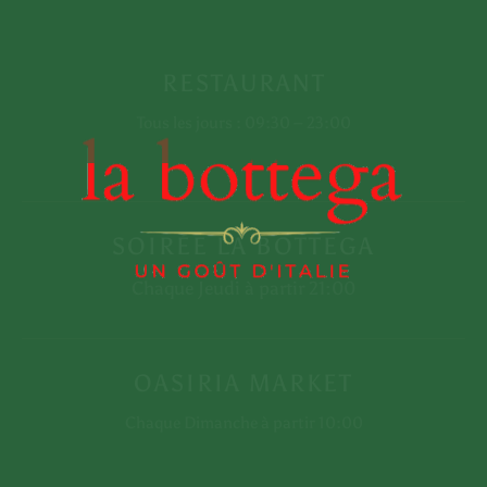
RESTAURANT
Tous les jours : 09:30 – 23:00
SOIRÉE LA BOTTEGA
CONTACTEZ-
Chaque Jeudi à partir 21:00
+212 80-8602601
NOUS
contact@labottega-
marrakech.com
OASIRIA MARKET
Chaque Dimanche à partir 10:00
NOTRE
Mosquée de Guéliz, MAG 7, Rue
ADRESSE
de Imam Ali, Marrakech