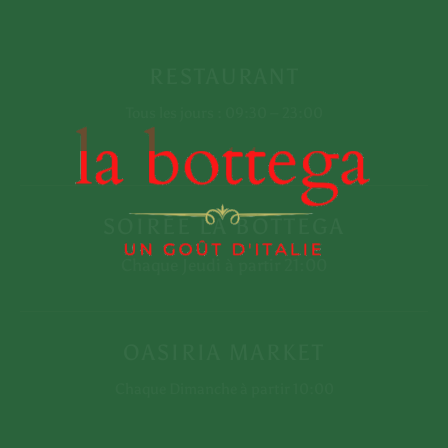
RESTAURANT
Tous les jours : 09:30 – 23:00
SOIRÉE LA BOTTEGA
CONTACTEZ-
Chaque Jeudi à partir 21:00
+212 80-8602601
NOUS
contact@labottega-
marrakech.com
OASIRIA MARKET
Chaque Dimanche à partir 10:00
NOTRE
Mosquée de Guéliz, MAG 7, Rue
ADRESSE
de Imam Ali, Marrakech