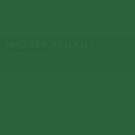
Lun. - Dim. : 9:15 -
Mosquée de Guéliz
23:00
MAG 7 Rue de Imam
Ali, Marrakech
+212 808 602 601
MACCHERONI LOLLO
MENU
DÉCEMBRE 14, 2024
ACCUEIL
NOTRE MENU
À PROPOS NOUS
RÉSERVER UNE TABLE
NOTRE EPICERIE