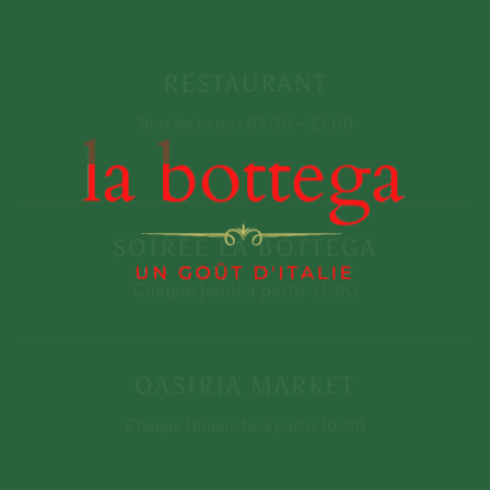
RESTAURANT
Tous les jours : 09:30 – 23:00
SOIRÉE LA BOTTEGA
CONTACTEZ-
Chaque Jeudi à partir 21:00
+212 80-8602601
NOUS
contact@labottega-
marrakech.com
OASIRIA MARKET
Chaque Dimanche à partir 10:00
NOTRE
Mosquée de Guéliz, MAG 7, Rue
ADRESSE
de Imam Ali, Marrakech