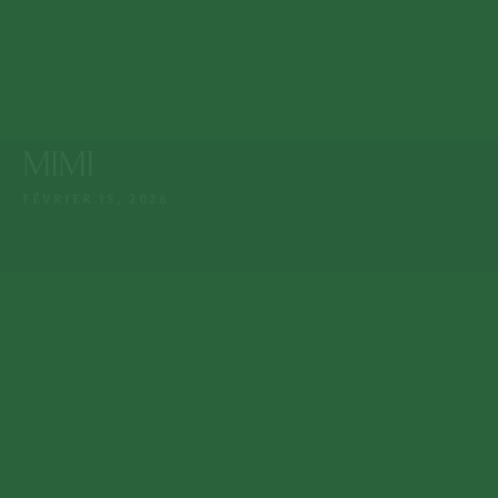
Lun. - Dim. : 9:15 -
Mosquée de Guéliz
23:00
MAG 7 Rue de Imam
Ali, Marrakech
+212 808 602 601
MIMI
MENU
FÉVRIER 15, 2026
ACCUEIL
NOTRE MENU
À PROPOS NOUS
RÉSERVER UNE TABLE
NOTRE EPICERIE