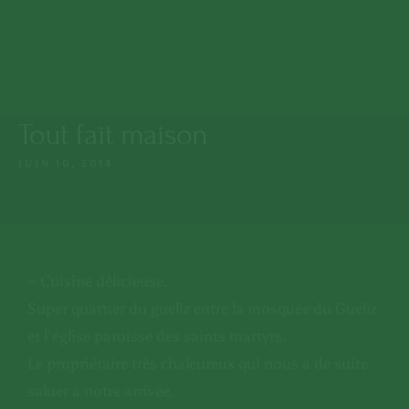
Lun. - Dim. : 9:15 -
Mosquée de Guéliz
23:00
MAG 7 Rue de Imam Ali,
Marrakech
+212 808 602 601
Tout fait maison
JUIN 10, 2014
MENU
ACCUEIL
NOTRE MENU
« Cuisine délicieuse.
Super quartier du gueliz entre la mosquée du Gueliz
À PROPOS NOUS
et l’église paroisse des saints martyrs.
RÉSERVER UNE TABLE
Le propriétaire très chaleureux qui nous a de suite
saluer à notre arrivée.
NOTRE EPICERIE