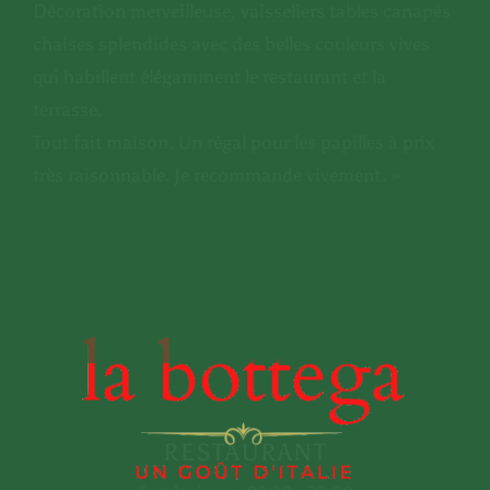
Décoration merveilleuse, vaisseliers tables canapés
chaises splendides avec des belles couleurs vives
qui habillent élégamment le restaurant et la
CONTACTEZ-
terrasse.
NOUS
Tout fait maison. Un régal pour les papilles à prix
très raisonnable. Je recommande vivement. »
+212 80-8602601
RESTAURANT